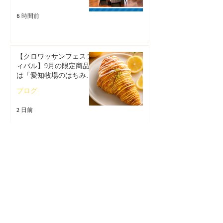
6 時間前
【クロワッサンフェステ
ィバル】9月の限定商品
は「愛知牧場のはちみつ
香るレモンクロワッサ
ブログ
ン」🥐🍋
2 日前
夏だけの爽やかなおいし
さ🍋 サロン・ド・テ 名
古屋ふらんす「レモンス
イーツ特集」
ブログ
5 日前