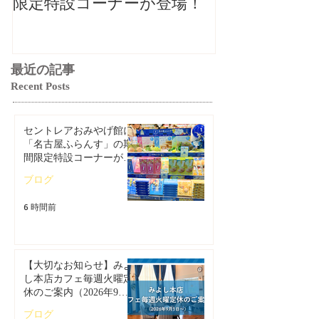
限定特設コーナーが登場！
ご案内（2026
最近の記事
Recent Posts
セントレアおみやげ館に
「名古屋ふらんす」の期
間限定特設コーナーが登
場！
ブログ
6 時間前
【大切なお知らせ】みよ
し本店カフェ毎週火曜定
休のご案内（2026年9月1
日～）
ブログ