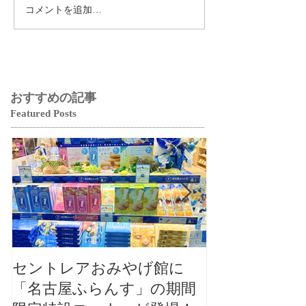
コメントを追加…
おすすめの記事
Featured Posts
セントレアおみやげ館に
【大切なお知
「名古屋ふらんす」の期間
本店カフェ毎