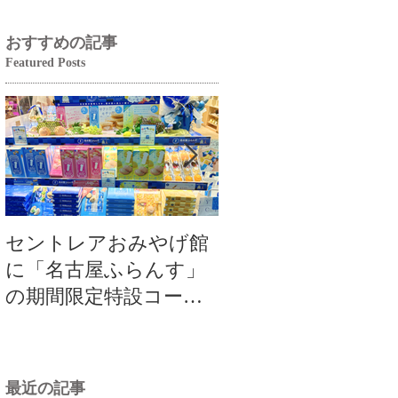
おすすめの記事
Featured Posts
セントレアおみやげ館
【大切なお知らせ
に「名古屋ふらんす」
よし本店カフェ毎
の期間限定特設コーナ
曜定休のご案内（20
ーが登場！
年9月1日～）
最近の記事