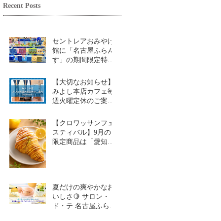
Recent Posts
セントレアおみやげ
館に「名古屋ふらん
す」の期間限定特設
コーナーが登場！
【大切なお知らせ】
みよし本店カフェ毎
週火曜定休のご案内
（2026年9月1日～）
【クロワッサンフェ
スティバル】9月の
限定商品は「愛知牧
場のはちみつ香るレ
モンクロワッサン」
🥐🍋
夏だけの爽やかなお
いしさ🍋 サロン・
ド・テ 名古屋ふらん
す「レモンスイーツ