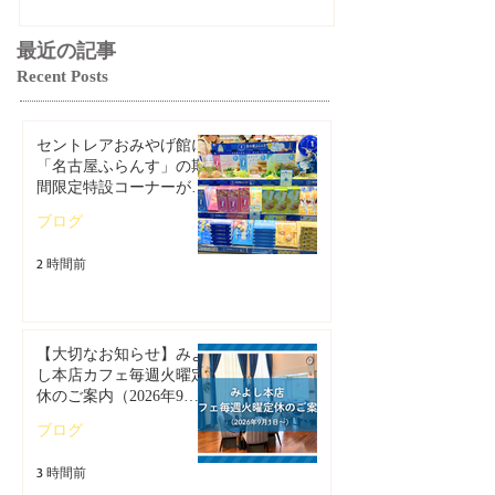
最近の記事
Recent Posts
セントレアおみやげ館に
「名古屋ふらんす」の期
間限定特設コーナーが登
場！
ブログ
2 時間前
【大切なお知らせ】みよ
し本店カフェ毎週火曜定
休のご案内（2026年9月1
日～）
ブログ
3 時間前