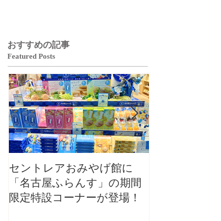
おすすめの記事
Featured Posts
セントレアおみやげ館に
【大切なお知
「名古屋ふらんす」の期間
本店カフェ毎
限定特設コーナーが登場！
ご案内（2026