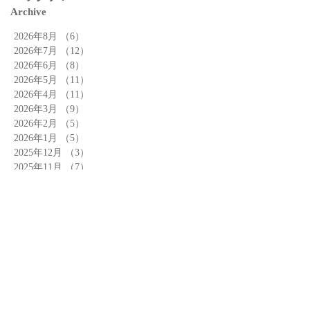
Archive
2026年8月
（6）
6件の記事
2026年7月
（12）
12件の記事
2026年6月
（8）
8件の記事
2026年5月
（11）
11件の記事
2026年4月
（11）
11件の記事
2026年3月
（9）
9件の記事
2026年2月
（5）
5件の記事
2026年1月
（5）
5件の記事
2025年12月
（3）
3件の記事
2025年11月
（7）
7件の記事
2025年10月
（7）
7件の記事
2025年9月
（8）
8件の記事
記事カテゴリー
Search By Tags
お店
お知らせ
アーモンドまつり
イベント
カフェ
ガーデン
クロワッサン
ドリンク
商品
小話
工場
建物
焼きたて
素材
運営
陳列