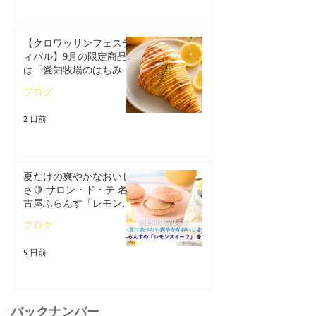
【クロワッサンフェステ
ィバル】9月の限定商品
は「愛知牧場のはちみつ
香るレモンクロワッサ
ブログ
ン」🥐🍋
2 日前
夏だけの爽やかなおいし
さ🍋 サロン・ド・テ 名
古屋ふらんす「レモンス
イーツ特集」
ブログ
5 日前
バックナンバー