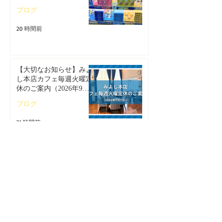
場！
ブログ
20 時間前
【大切なお知らせ】みよ
し本店カフェ毎週火曜定
休のご案内（2026年9月1
日～）
ブログ
21 時間前
【クロワッサンフェステ
ィバル】9月の限定商品
は「愛知牧場のはちみつ
香るレモンクロワッサ
ブログ
ン」🥐🍋
3 日前