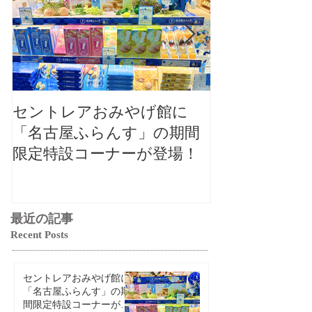
セントレアおみやげ館に
【大切なお知
「名古屋ふらんす」の期間
本店カフェ毎
限定特設コーナーが登場！
ご案内（2026
最近の記事
Recent Posts
セントレアおみやげ館に
「名古屋ふらんす」の期
間限定特設コーナーが登