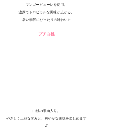
マンゴーピューレを使用。
濃厚でトロピカルな風味が広がる、
暑い季節にぴったりの味わい✨
プチ白桃
白桃の果肉入り。
やさしく上品な甘みと、爽やかな後味を楽しめます
💕