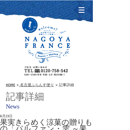
HOME
>
名古屋ふらんす便り
> 記事詳細
記事詳細
News
6月23日
果実きらめく涼菓の贈りも
の「パルファン・雫 ～果