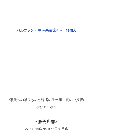
パルファン・雫 ～果菓涼々～　18個入
ご家族への贈りものや帰省の手土産、夏のご挨拶に
ぜひどうぞ✨
＜販売店舗＞
みよし本店/あさひ長久手店