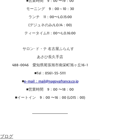
■営業時間　9：00 〜19：00
モーニング　9：00～10：30
ランチ　11：00〜L.O.15:00
(デジュネのみ/L.O.14：00)
ティータイム11：00〜L.O.16:00
サロン･ド・テ 名古屋ふらんす　
あさひ長久手店
488-0046　愛知県尾張旭市南栄町旭ヶ丘16-1
■Tel：0561-55-5111
■
e-mail：mail@nagoyafrance.co.jp
■営業時間　9：00 〜18：00
■イートイン　9：00 〜16：00 (LO15：00)
ブログ