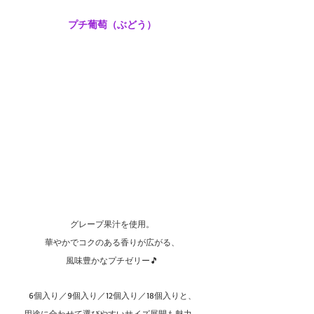
プチ葡萄（ぶどう）
グレープ果汁を使用。
華やかでコクのある香りが広がる、
風味豊かなプチゼリー🎵
6個入り／9個入り／12個入り／18個入りと、
用途に合わせて選びやすいサイズ展開も魅力。