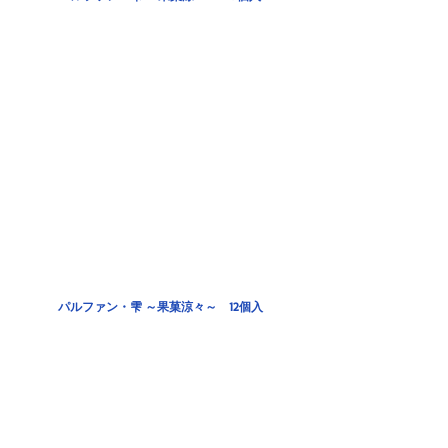
パルファン・雫 ～果菓涼々～　12個入