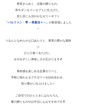
果実きらめく、涼菓の贈りもの。
和モダンをコンセプトに仕上げた、
見た目にも涼やかなゼリーギフト
「パルファン・雫 ～果菓涼々～」
が新登場しました
✨
つるんとなめらかな口あたりと、果実の豊かな風味
🍊
ひと口食べるたびに、
みずみずしい美味しさが広がります🎵
果肉感を楽しめる定番ゼリーと、
手軽に味わえるプチゼリーを詰め合わせ、
彩り豊かに仕上げました✨
ご自宅でのひとときにはもちろん、
夏の贈りものやお中元にもおすすめです🎐