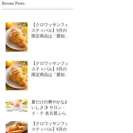
Recent Posts
【クロワッサンフェ
スティバル】9月の
限定商品は「愛知牧
場のはちみつ香るレ
モンクロワッサン」
🥐🍋
【クロワッサンフェ
スティバル】9月の
限定商品は「愛知牧
場のはちみつ香るレ
モンクロワッサン」
🥐
夏だけの爽やかなお
いしさ🍋 サロン・
ド・テ 名古屋ふらん
す「レモンスイーツ
【クロワッサンフェ
特集」
スティバル】8月の