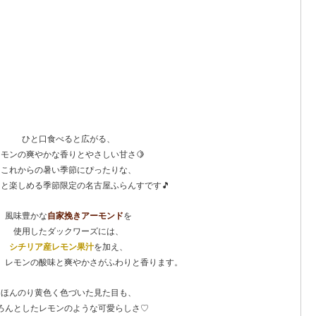
ひと口食べると広がる、
レモンの爽やかな香りとやさしい甘さ🍋
これからの暑い季節にぴったりな、
と楽しめる季節限定の名古屋ふらんすです🎵
風味豊かな
自家挽きアーモンド
を
使用したダックワーズには、
シチリア産レモン果汁
を加え、
、レモンの酸味と爽やかさがふわりと香ります。
ほんのり黄色く色づいた見た目も、
ろんとしたレモンのような可愛らしさ♡