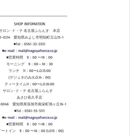
SHOP INFOMATION
サロン･ド・テ 名古屋ふらんす　本店
70-0214　愛知県みよし市明知町立山15-1
■Tel：0561-33-5551
■
e-mail：mail@nagoyafrance.co.jp
■営業時間　9：00 〜19：00
モーニング　9：00～10：30
ランチ　11：00〜L.O.15:00
(デジュネのみ/L.O.14：00)
ティータイム11：00〜L.O.16:00
サロン･ド・テ 名古屋ふらんす　
あさひ長久手店
8-0046　愛知県尾張旭市南栄町旭ヶ丘16-1
■Tel：0561-55-5111
■
e-mail：mail@nagoyafrance.co.jp
■営業時間　9：00 〜18：00
イートイン　9：00 〜16：00 (LO15：00)