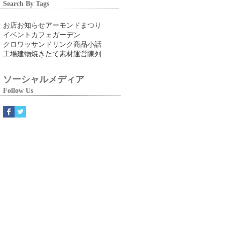
Search By Tags
お店
お知らせ
アーモンドまつり
イベント
カフェ
ガーデン
クロワッサン
ドリンク
商品
小話
工場
建物
焼きたて
素材
運営
陳列
ソーシャルメディア
Follow Us