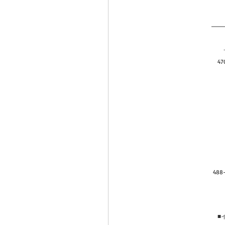
4
48
■