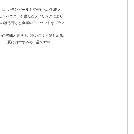
らに、レモンピールを混ぜ込んだお餅と、
モンパウダーを含んだフィリングにより
ンのほろ苦さと食感のアクセントをプラス。
ンの酸味と香りをバランスよく楽しめる、
夏におすすめの一品です🌻