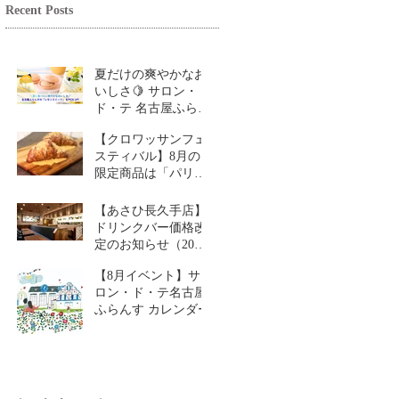
Recent Posts
夏だけの爽やかなお
いしさ🍋 サロン・
ド・テ 名古屋ふらん
す「レモンスイーツ
【クロワッサンフェ
特集」
スティバル】8月の
限定商品は「パリパ
リチーズクロワッサ
ン」🥐
【あさひ長久手店】
ドリンクバー価格改
定のお知らせ（2026
年9月1日～）
【8月イベント】サ
ロン・ド・テ名古屋
ふらんす カレンダー