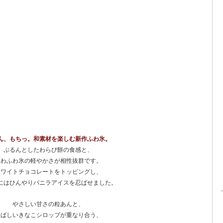
ん、もちっ。和素材を楽しむ新作ふわ氷。
ぷるんとしたわらび餅の食感と、
ふわふわ氷の軽やかさが相性抜群です。
ホワイトチョコレートをトッピングし、
にはひんやりバニラアイスを忍ばせました。
やさしい甘さの粒あんと、
香ばしいきなこシロップが重なり合う、