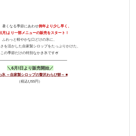
、暑くなる季節にあわせ
例年より少し早く、
日(月)より一部メニューの販売をスタート！
ふわっと軽やかな口どけの氷に、
しさを活かした自家製シロップをたっぷりかけた、
この季節だけの特別なかき氷です🍧
＼6月1日より販売開始／
ふわ氷 ～自家製シロップの贅沢わらび餅～ ■
（税込1,155円）