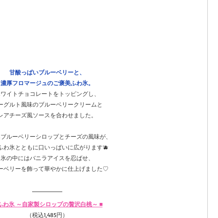
甘酸っぱいブルーベリーと、
濃厚フロマージュのご褒美ふわ氷。
ホワイトチョコレートをトッピングし、
ーグルト風味のブルーベリークリームと
レアチーズ風ソースを合わせました。
製ブルーベリーシロップとチーズの風味が、
ふわ氷とともに口いっぱいに広がります🫐
氷の中にはバニラアイスを忍ばせ、
ーベリーを飾って華やかに仕上げました♡
 ふわ氷 ～自家製シロップの贅沢白桃～ ■
（税込1,485円）