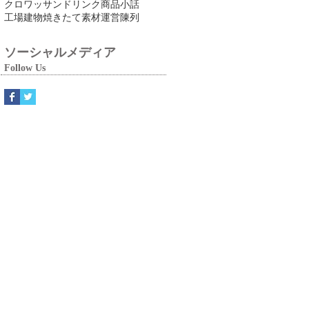
クロワッサン
ドリンク
商品
小話
工場
建物
焼きたて
素材
運営
陳列
ソーシャルメディア
Follow Us