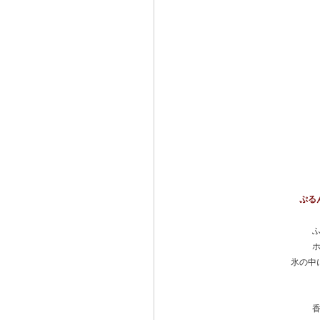
ぷる
氷の中