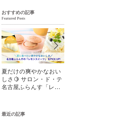
おすすめの記事
Featured Posts
夏だけの爽やかなおい
【クロワッサンフ
しさ🍋 サロン・ド・テ
ティバル】8月の限
名古屋ふらんす「レモ
品は「パリパリチ
ンスイーツ特集」
クロワッサン」🥐
最近の記事