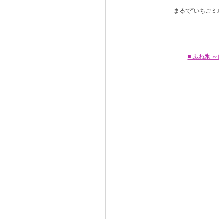
まるで“いちごミ
■ ふわ氷