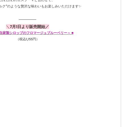
ルク”のような贅沢な味わいもお楽しみいただけます✨
＼
7月1日より販売開始／
 ～自家製シロップのフロマージュブルーベリー～ ■
（税込1,155円）