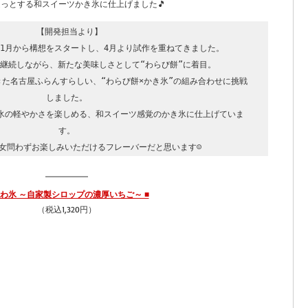
っとする和スイーツかき氷に仕上げました🎵
 【開発担当より】

1月から構想をスタートし、4月より試作を重ねてきました。

継続しながら、新たな美味しさとして“わらび餅”に着目。

た名古屋ふらんすらしい、“わらび餅×かき氷”の組み合わせに挑戦
しました。

氷の軽やかさを楽しめる、和スイーツ感覚のかき氷に仕上げていま
す。

女問わずお楽しみいただけるフレーバーだと思います☺
ふわ氷 ～自家製シロップの濃厚いちご～ ■
（税込1,320円）