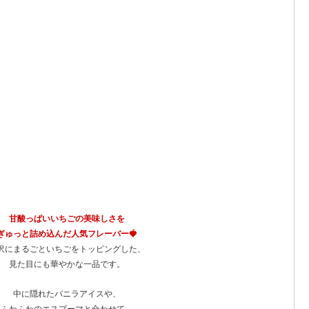
甘酸っぱいいちごの美味しさを
ぎゅっと詰め込んだ人気フレーバー🍓
沢にまるごといちごをトッピングした、
見た目にも華やかな一品です。
中に隠れたバニラアイスや、
ふわふわのエスプーマと合わせて、