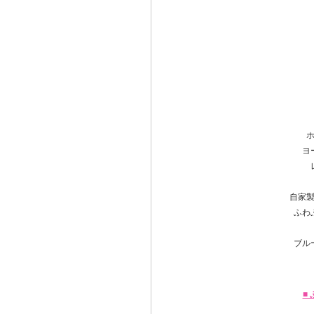
ヨ
自家
ふわ
ブル
■