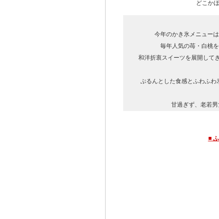
どこかほ
今年のかき氷メニューは
毎年人気の苺・白桃を
和洋折衷スイーツを展開してき
ぷるんとした食感とふわふわ
甘過ぎず、老若男
■ 