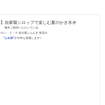
】自家製シロップで楽しむ夏のかき氷🍧
毎年ご好評いただいている、
サロン・ド・テ 名古屋ふらんす 本店の
“ふわ氷”
が今年も登場します✨