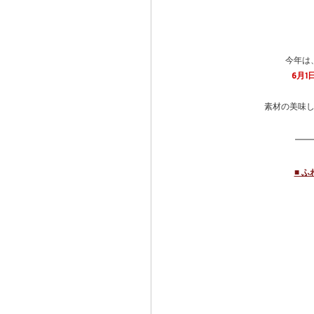
今年は
6月1
素材の美味
■ 