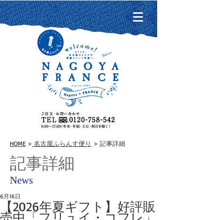
HOME
>
名古屋ふらんす便り
> 記事詳細
記事詳細
News
6月16日
【2026年夏ギフト】好評販
売中「フリュイ・コフレ」