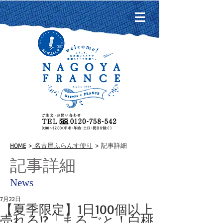
HOME
>
名古屋ふらんす便り
> 記事詳細
記事詳細
News
7月22日
【夏季限定】1日100個以上
売れる!?「まるごと！白桃