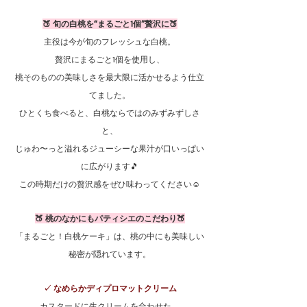
🍑 旬の白桃を“まるごと1個”贅沢に🍑
主役は今が旬のフレッシュな白桃。
贅沢にまるごと1個を使用し、
桃そのものの美味しさを最大限に活かせるよう仕立
てました。
ひとくち食べると、白桃ならではのみずみずしさ
と、
じゅわ〜っと溢れるジューシーな果汁が口いっぱい
に広がります🎵
この時期だけの贅沢感をぜひ味わってください☺
🍑 桃のなかにもパティシエのこだわり🍑
「まるごと！白桃ケーキ」は、桃の中にも美味しい
秘密が隠れています。
✓ なめらかディプロマットクリーム
カスタードに生クリームを合わせた、