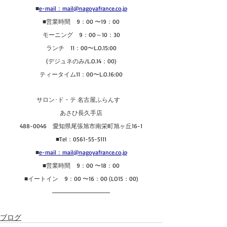
■
e-mail：mail@nagoyafrance.co.jp
■営業時間　9：00 〜19：00
モーニング　9：00～10：30
ランチ　11：00〜L.O.15:00
(デジュネのみ/L.O.14：00)
ティータイム11：00〜L.O.16:00
サロン･ド・テ 名古屋ふらんす　
あさひ長久手店
488-0046　愛知県尾張旭市南栄町旭ヶ丘16-1
■Tel：0561-55-5111
■
e-mail：mail@nagoyafrance.co.jp
■営業時間　9：00 〜18：00
■イートイン　9：00 〜16：00 (LO15：00)
ブログ