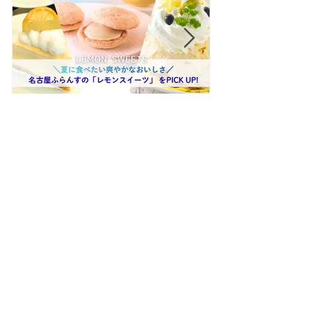
夏だけの爽やかなおいしさ
【クロワッサ
🍋 サロン・ド・テ 名古屋ふ
バル】8月の
らんす「レモンスイーツ特
リパリチーズ
集」
ン」🥐
最近の記事
Recent Posts
夏だけの爽やかなおいし
さ🍋 サロン・ド・テ 名
古屋ふらんす「レモンス