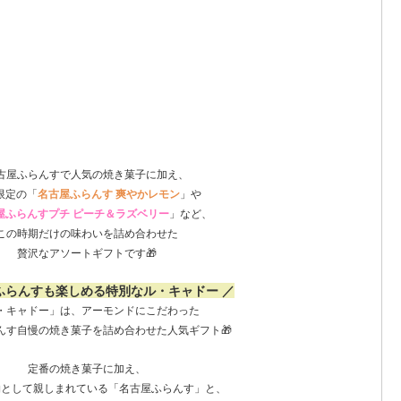
古屋ふらんすで人気の焼き菓子に加え、
限定の「
名古屋ふらんす 爽やかレモン
」や
屋ふらんすプチ ピーチ＆ラズベリー
」など、
この時期だけの味わいを詰め合わせた
贅沢なアソートギフトです🎁
ふらんすも楽しめる特別なル・キャドー ／
・キャドー」は、アーモンドにこだわった
んす自慢の焼き菓子を詰め合わせた人気ギフト🎁
定番の焼き菓子に加え、
物として親しまれている「名古屋ふらんす」と、