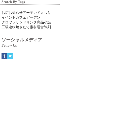
Search By Tags
お店
お知らせ
アーモンドまつり
イベント
カフェ
ガーデン
クロワッサン
ドリンク
商品
小話
工場
建物
焼きたて
素材
運営
陳列
ソーシャルメディア
Follow Us