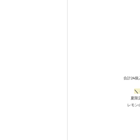
合計24
＼
夏限
レモン