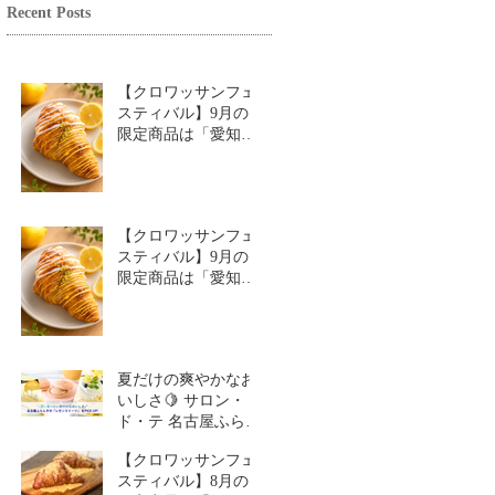
Recent Posts
【クロワッサンフェ
スティバル】9月の
限定商品は「愛知牧
場のはちみつ香るレ
モンクロワッサン」
🥐🍋
【クロワッサンフェ
スティバル】9月の
限定商品は「愛知牧
場のはちみつ香るレ
モンクロワッサン」
🥐
夏だけの爽やかなお
いしさ🍋 サロン・
ド・テ 名古屋ふらん
す「レモンスイーツ
【クロワッサンフェ
特集」
スティバル】8月の