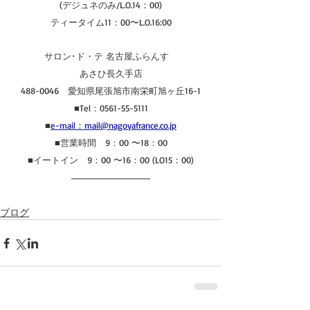
(デジュネのみ/L.O.14：00)
ティータイム11：00〜L.O.16:00
サロン･ド・テ 名古屋ふらんす　
あさひ長久手店
488-0046　愛知県尾張旭市南栄町旭ヶ丘16-1
■Tel：0561-55-5111
■
e-mail：mail@nagoyafrance.co.jp
■営業時間　9：00 〜18：00
■イートイン　9：00 〜16：00 (LO15：00)
ブログ