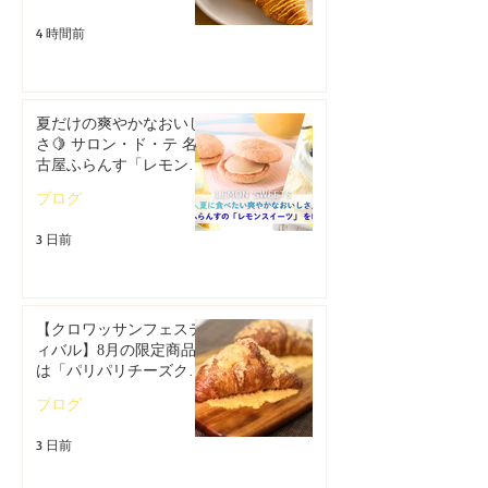
ン」🥐
4 時間前
夏だけの爽やかなおいし
さ🍋 サロン・ド・テ 名
古屋ふらんす「レモンス
イーツ特集」
ブログ
3 日前
【クロワッサンフェステ
ィバル】8月の限定商品
は「パリパリチーズクロ
ワッサン」🥐
ブログ
3 日前