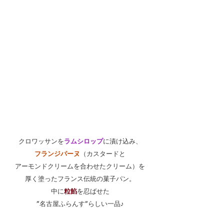
クロワッサンを
ラムシロップ
に漬け込み、
フランジパーヌ
（カスタードと
アーモンドクリームを合わせたクリーム）を
厚く塗ったフランス伝統の菓子パン。
中に
粒餡
を忍ばせた
”名古屋ふらんす”らしい一品♪