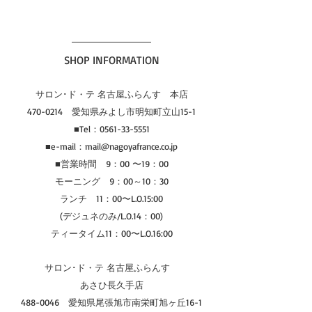
SHOP INFORMATION
サロン･ド・テ 名古屋ふらんす　本店
470-0214　愛知県みよし市明知町立山15-1
■Tel：0561-33-5551
■e-mail：mail@nagoyafrance.co.jp
■営業時間　9：00 〜19：00
モーニング　9：00～10：30
ランチ　11：00〜L.O.15:00
(デジュネのみ/L.O.14：00)
ティータイム11：00〜L.O.16:00
サロン･ド・テ 名古屋ふらんす　
あさひ長久手店
488-0046　愛知県尾張旭市南栄町旭ヶ丘16-1