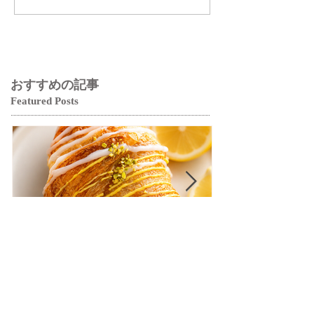
おすすめの記事
Featured Posts
【クロワッサンフェスティ
【クロワッサ
バル】9月の限定商品は「愛
バル】9月の
知牧場のはちみつ香るレモ
知牧場のはち