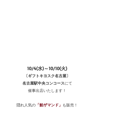
10/4(水)～10/10(火)
〔ギフトキヨスク名古屋〕
名古屋駅中央コンコース
にて
催事出店いたします！
隠れ人気の
「餡ザマンド」
も販売！