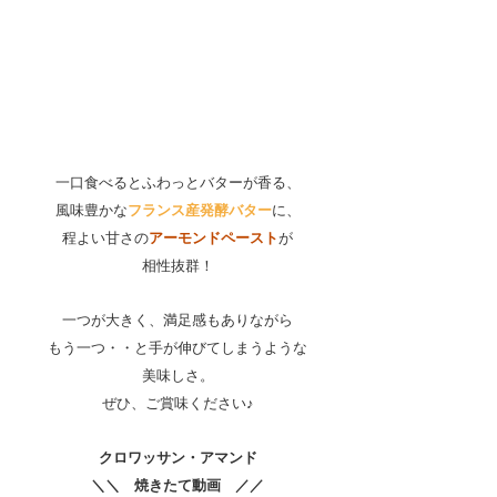
一口食べるとふわっとバターが香る、
風味豊かな
フランス産発酵バター
に、
程よい甘さの
アーモンドペースト
が
相性抜群！
一つが大きく、満足感もありながら
もう一つ・・と手が伸びてしまうような
美味しさ。
ぜひ、ご賞味ください♪
クロワッサン・アマンド
＼＼　焼きたて動画　／／