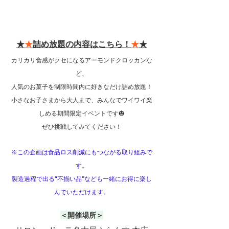
★
★
詰め放題の内容はこちら！
★
★
カリカリ食感がクセになるアーモンドクロッカンな
ど、
人気のお菓子を制限時間内に好きなだけ詰め放題！
小さなお子さまから大人まで、みんなでワイワイ楽
しめる期間限定イベントです🎃
ぜひ挑戦してみてください！
※この企画は食品ロス削減にもつながる取り組みで
す。
製造過程で出る“不揃い品”なども一緒にお得に楽し
んでいただけます。
＜開催場所＞