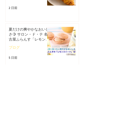
2 日前
夏だけの爽やかなおいし
さ🍋 サロン・ド・テ 名
古屋ふらんす「レモンス
イーツ特集」
ブログ
5 日前
【クロワッサンフェステ
ィバル】8月の限定商品
は「パリパリチーズクロ
ワッサン」🥐
ブログ
5 日前