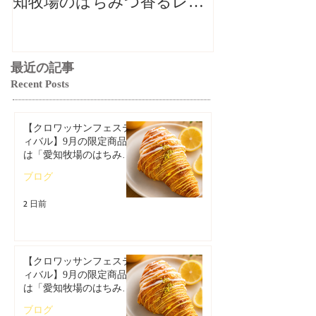
知牧場のはちみつ香るレモ
知牧場のはち
ンクロワッサン」🥐🍋
ンクロワッサン
最近の記事
Recent Posts
【クロワッサンフェステ
ィバル】9月の限定商品
は「愛知牧場のはちみつ
香るレモンクロワッサ
ブログ
ン」🥐🍋
2 日前
【クロワッサンフェステ
ィバル】9月の限定商品
は「愛知牧場のはちみつ
香るレモンクロワッサ
ブログ
ン」🥐