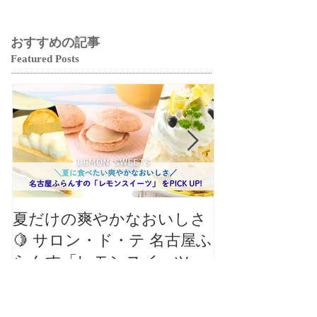
おすすめの記事
Featured Posts
夏だけの爽やかなおいしさ
【クロワッサ
🍋 サロン・ド・テ 名古屋ふ
バル】8月の
らんす「レモンスイーツ特
リパリチーズ
集」
ン」🥐