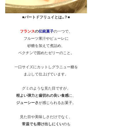
■パートドフリュイとは…？■
フランス
の
伝統菓子
の一つで、
フルーツ果汁やピューレに
砂糖を加えて煮詰め、
ペクチンで固めたゼリーのこと。
一口サイズにカットしグラニュー糖を
まぶして仕上げています。
グミのような見た目ですが、
程よい弾力と歯切れの良い食感
に、
ジューシーさ
が感じられるお菓子。
見た目や美味しさだけでなく、
常温でも溶け出しにくい
のも