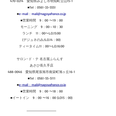
470-0214　愛知県みよし市明知町立山15-1
■Tel：0561-33-5551
■
e-mail：mail@nagoyafrance.co.jp
■営業時間　9：00 〜19：00
モーニング　9：00～10：30
ランチ　11：00〜L.O.15:00
(デジュネのみ/L.O.14：00)
ティータイム11：00〜L.O.16:00
サロン･ド・テ 名古屋ふらんす　
あさひ長久手店
488-0046　愛知県尾張旭市南栄町旭ヶ丘16-1
■Tel：0561-55-5111
■
e-mail：mail@nagoyafrance.co.jp
■営業時間　9：00 〜18：00
■イートイン　9：00 〜16：00 (LO15：00)