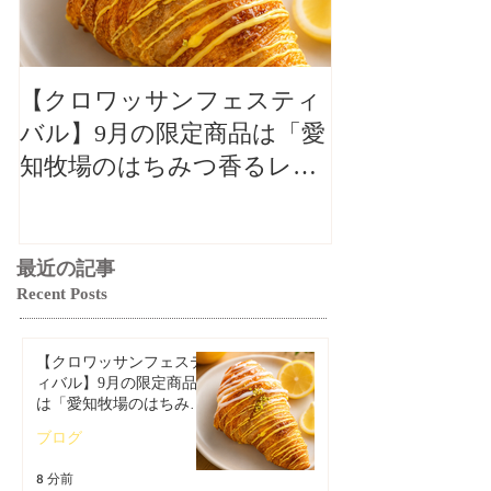
【クロワッサンフェスティ
【クロワッサ
バル】9月の限定商品は「愛
バル】9月の
知牧場のはちみつ香るレモ
知牧場のはち
ンクロワッサン」🥐🍋
ンクロワッサン
最近の記事
Recent Posts
【クロワッサンフェステ
ィバル】9月の限定商品
は「愛知牧場のはちみつ
香るレモンクロワッサ
ブログ
ン」🥐🍋
8 分前