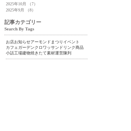
2025年10月
（7）
7件の記事
2025年9月
（8）
8件の記事
記事カテゴリー
Search By Tags
お店
お知らせ
アーモンドまつり
イベント
カフェ
ガーデン
クロワッサン
ドリンク
商品
小話
工場
建物
焼きたて
素材
運営
陳列