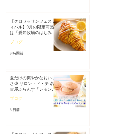
【クロワッサンフェステ
ィバル】9月の限定商品
は「愛知牧場のはちみつ
香るレモンクロワッサ
ブログ
ン」🥐
3 時間前
夏だけの爽やかなおいし
さ🍋 サロン・ド・テ 名
古屋ふらんす「レモンス
イーツ特集」
ブログ
3 日前