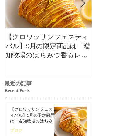
【クロワッサンフェスティ
【クロワッサ
バル】9月の限定商品は「愛
バル】9月の
知牧場のはちみつ香るレモ
知牧場のはち
ンクロワッサン」🥐🍋
ンクロワッサン
最近の記事
Recent Posts
【クロワッサンフェステ
ィバル】9月の限定商品
は「愛知牧場のはちみつ
香るレモンクロワッサ
ブログ
ン」🥐🍋