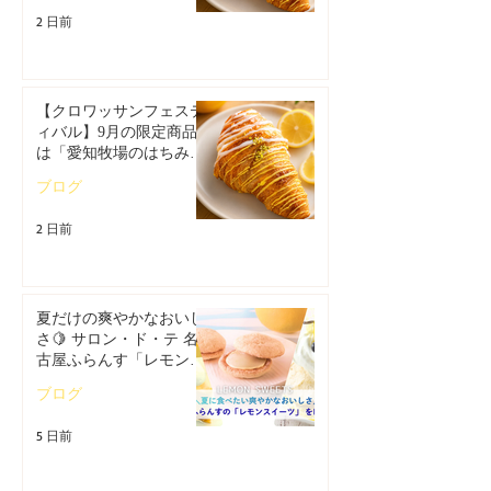
2 日前
【クロワッサンフェステ
ィバル】9月の限定商品
は「愛知牧場のはちみつ
香るレモンクロワッサ
ブログ
ン」🥐
2 日前
夏だけの爽やかなおいし
さ🍋 サロン・ド・テ 名
古屋ふらんす「レモンス
イーツ特集」
ブログ
5 日前