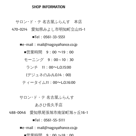
SHOP INFORMATION
サロン･ド・テ 名古屋ふらんす　本店
470-0214　愛知県みよし市明知町立山15-1
■Tel：0561-33-5551
■e-mail：mail@nagoyafrance.co.jp
■営業時間　9：00 〜19：00
モーニング　9：00～10：30
ランチ　11：00〜L.O.15:00
(デジュネのみ/L.O.14：00)
ティータイム11：00〜L.O.16:00
サロン･ド・テ 名古屋ふらんす　
あさひ長久手店
488-0046　愛知県尾張旭市南栄町旭ヶ丘16-1
■Tel：0561-55-5111
■e-mail：mail@nagoyafrance.co.jp
■営業時間　9：00 〜18：00