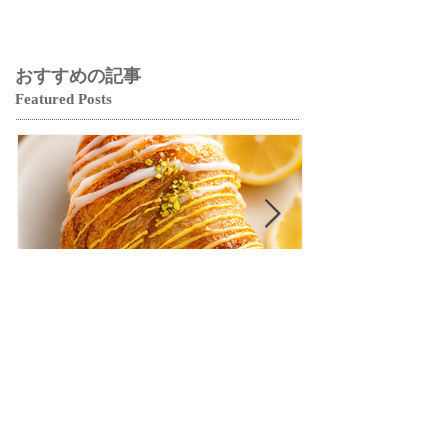
おすすめの記事
Featured Posts
【クロワッサンフェスティ
【クロワッサ
バル】9月の限定商品は「愛
バル】9月の
知牧場のはちみつ香るレモ
知牧場のはち
ンクロワッサン」🥐🍋
ンクロワッサン