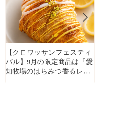
【クロワッサンフェスティ
【クロワッサ
バル】9月の限定商品は「愛
バル】9月の
知牧場のはちみつ香るレモ
知牧場のはち
ンクロワッサン」🥐🍋
ンクロワッサン
最近の記事
Recent Posts
【クロワッサンフェステ
ィバル】9月の限定商品
は「愛知牧場のはちみつ