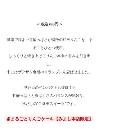
＜ 税込788円 ＞
濃厚で程よい甘酸っぱさが特徴の紅玉りんごを、ま
るごとひとつ使用。
じっくりと焼き上げてりんご本来の甘みを引き出
し、
中にはザクザク食感のクランブルを忍ばせました。
見た目のインパクトも抜群！✨
甘酸っぱさと香ばしさのバランスが絶妙な、
秋だけの“ご褒美スイーツ”です。
🍎まるごとりんごケーキ【みよし本店限定】