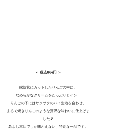
＜ 税込864円 ＞
螺旋状にカットしたりんごの中に、
なめらかなクリームをたっぷりとイン！
りんごの下にはサクサクのパイ生地を合わせ、
まるで焼きりんごのような贅沢な味わいに仕上げま
した🎵
みよし本店でしか味わえない、特別な一品です。