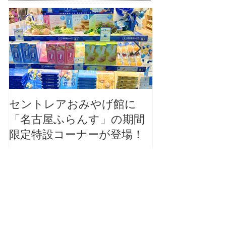
セントレアおみやげ館に
【大切なお知
「名古屋ふらんす」の期間
本店カフェ毎
限定特設コーナーが登場！
ご案内（2026
最近の記事
Recent Posts
セントレアおみやげ館に