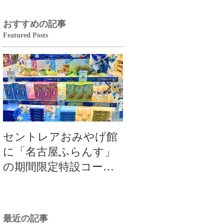
おすすめの記事
Featured Posts
セントレアおみやげ館
【大切なお知らせ
に「名古屋ふらんす」
よし本店カフェ毎
の期間限定特設コーナ
曜定休のご案内（20
ーが登場！
年9月1日～）
最近の記事