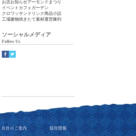
お店
お知らせ
アーモンドまつり
イベント
カフェ
ガーデン
クロワッサン
ドリンク
商品
小話
工場
建物
焼きたて
素材
運営
陳列
ソーシャルメディア
Follow Us
リ会員のご案内
採用情報