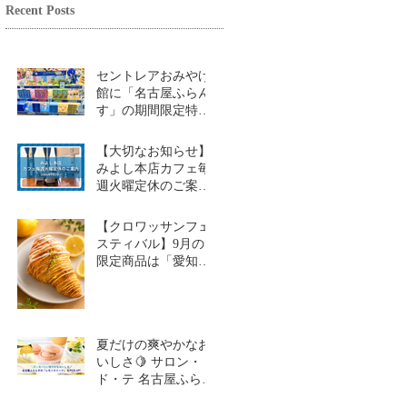
Recent Posts
セントレアおみやげ
館に「名古屋ふらん
す」の期間限定特設
コーナーが登場！
【大切なお知らせ】
みよし本店カフェ毎
週火曜定休のご案内
（2026年9月1日～）
【クロワッサンフェ
スティバル】9月の
限定商品は「愛知牧
場のはちみつ香るレ
モンクロワッサン」
🥐🍋
夏だけの爽やかなお
いしさ🍋 サロン・
ド・テ 名古屋ふらん
す「レモンスイーツ