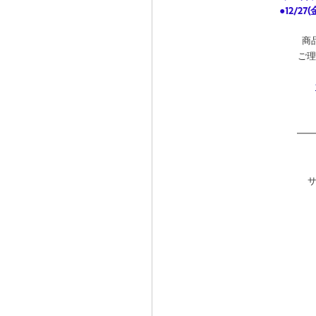
●12/2
商
ご理
サ