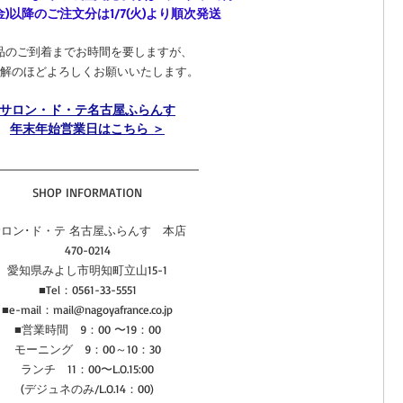
7(金)以降のご注文分は1/7(火)より順次発送
品のご到着までお時間を要しますが、
解のほどよろしくお願いいたします。
サロン・ド・テ名古屋ふらんす
年末年始営業日はこちら ＞
SHOP INFORMATION
ロン･ド・テ 名古屋ふらんす　本店
470-0214
愛知県みよし市明知町立山15-1
■Tel：0561-33-5551
■e-mail：mail@nagoyafrance.co.jp
■営業時間　9：00 〜19：00
モーニング　9：00～10：30
ランチ　11：00〜L.O.15:00
(デジュネのみ/L.O.14：00)