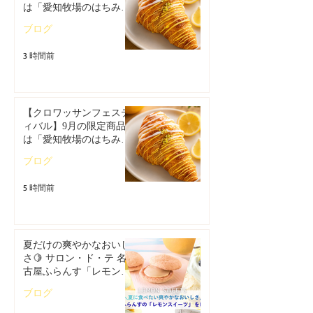
は「愛知牧場のはちみつ
香るレモンクロワッサ
ブログ
ン」🥐🍋
3 時間前
【クロワッサンフェステ
ィバル】9月の限定商品
は「愛知牧場のはちみつ
香るレモンクロワッサ
ブログ
ン」🥐
5 時間前
夏だけの爽やかなおいし
さ🍋 サロン・ド・テ 名
古屋ふらんす「レモンス
イーツ特集」
ブログ