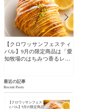
【クロワッサンフェスティ
【クロワッサ
バル】9月の限定商品は「愛
バル】9月の
知牧場のはちみつ香るレモ
知牧場のはち
ンクロワッサン」🥐🍋
ンクロワッサン
最近の記事
Recent Posts
【クロワッサンフェステ
ィバル】9月の限定商品