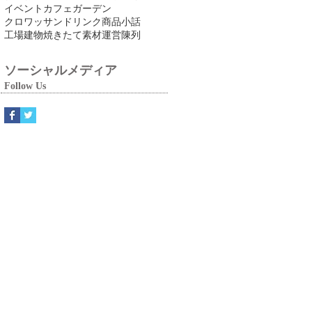
イベント
カフェ
ガーデン
クロワッサン
ドリンク
商品
小話
工場
建物
焼きたて
素材
運営
陳列
ソーシャルメディア
Follow Us