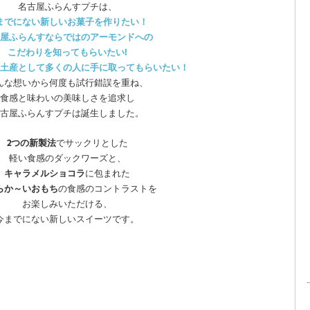
名古屋ふらんすプチは、
までにない新しいお菓子を作りたい！
屋ふらんすならではのアーモンドへの
こだわりを知ってもらいたい!
土産として多くの人に手に取ってもらいたい！
んな想いから何度も試行錯誤を重ね、
食感と味わいの美味しさを追求し
古屋ふらんすプチは誕生しました。
2つの新製法
でサックリとした
軽い食感のダックワーズと、
キャラメルショコラ
に包まれた
らか～いおもち
の食感のコントラストを
お楽しみいただける、
今までにない新しいスイーツです。