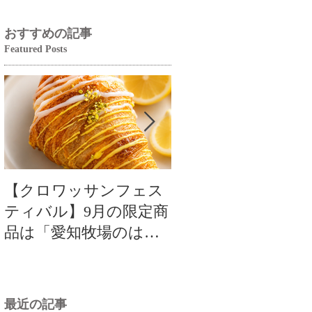
おすすめの記事
Featured Posts
【クロワッサンフェス
夏だけの爽やかな
ティバル】9月の限定商
しさ🍋 サロン・ド
品は「愛知牧場のはち
名古屋ふらんす「
みつ香るレモンクロワ
ンスイーツ特集」
ッサン」🥐
最近の記事