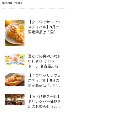
Recent Posts
【クロワッサンフェ
スティバル】9月の
限定商品は「愛知牧
場のはちみつ香るレ
モンクロワッサン」
🥐
夏だけの爽やかなお
いしさ🍋 サロン・
ド・テ 名古屋ふらん
す「レモンスイーツ
【クロワッサンフェ
特集」
スティバル】8月の
限定商品は「パリパ
リチーズクロワッサ
ン」🥐
【あさひ長久手店】
ドリンクバー価格改
定のお知らせ（2026
年9月1日～）