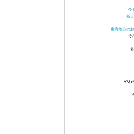
今
名古
東海地方のお
そ
名
やわ