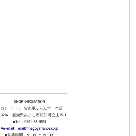
SHOP INFOMATION
ロン･ド・テ 名古屋ふらんす　本店
0-0214　愛知県みよし市明知町立山15-1
■Tel：0561-33-5551
■
e-mail：mail@nagoyafrance.co.jp
■営業時間　9：00 〜19：00