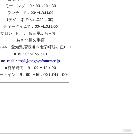
モーニング　9：00～10：30
ランチ　11：00〜L.O.15:00
(デジュネのみ/L.O.14：00)
ティータイム11：00〜L.O.16:00
サロン･ド・テ 名古屋ふらんす　
あさひ長久手店
-0046　愛知県尾張旭市南栄町旭ヶ丘16-1
■Tel：0561-55-5111
■
e-mail：mail@nagoyafrance.co.jp
■営業時間　9：00 〜18：00
ートイン　9：00 〜16：00 (LO15：00)