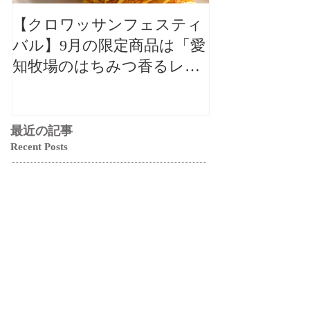
【クロワッサンフェスティ
【クロワッサ
バル】9月の限定商品は「愛
バル】9月の
知牧場のはちみつ香るレモ
知牧場のはち
ンクロワッサン」🥐🍋
ンクロワッサン
最近の記事
Recent Posts
【クロワッサンフェステ
ィバル】9月の限定商品
は「愛知牧場のはちみつ
香るレモンクロワッサ
ブログ
ン」🥐🍋
1 日前