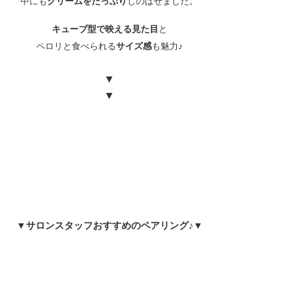
中にも
クリームをたっぷり
しのばせました。
キューブ型で映える見た目
と
ペロリと食べられる
サイズ感
も魅力♪
▼
▼
▼サロンスタッフおすすめのペアリング♪▼