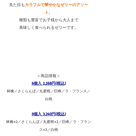
見た目も
カラフルで華やかなゼリーのアソー
ト
。
種類も豊富でお子様から大人まで
美味しく食べられるゼリーです。
＜商品情報＞
6個入 2,268円(税込)
林檎／さくらんぼ／丸蜜柑／巨峰／ラ・フランス／
白桃
9個入 3,240円(税込)
林檎×2／さくらんぼ／丸蜜柑×2／巨峰／ラ・フラン
ス×2／白桃