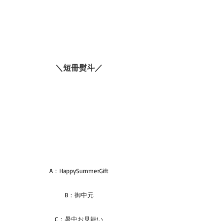
＼短冊熨斗／
A：HappySummerGift
B：御中元
C：暑中お見舞い