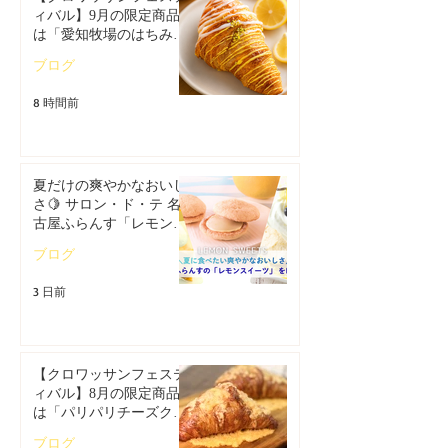
ィバル】9月の限定商品
は「愛知牧場のはちみつ
香るレモンクロワッサ
ブログ
ン」🥐
8 時間前
夏だけの爽やかなおいし
さ🍋 サロン・ド・テ 名
古屋ふらんす「レモンス
イーツ特集」
ブログ
3 日前
【クロワッサンフェステ
ィバル】8月の限定商品
は「パリパリチーズクロ
ワッサン」🥐
ブログ