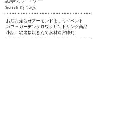
記事カテゴリー
Search By Tags
お店
お知らせ
アーモンドまつり
イベント
カフェ
ガーデン
クロワッサン
ドリンク
商品
小話
工場
建物
焼きたて
素材
運営
陳列