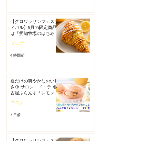
【クロワッサンフェステ
ィバル】9月の限定商品
は「愛知牧場のはちみつ
香るレモンクロワッサ
ブログ
ン」🥐
4 時間前
夏だけの爽やかなおいし
さ🍋 サロン・ド・テ 名
古屋ふらんす「レモンス
イーツ特集」
ブログ
3 日前
【クロワッサンフェステ