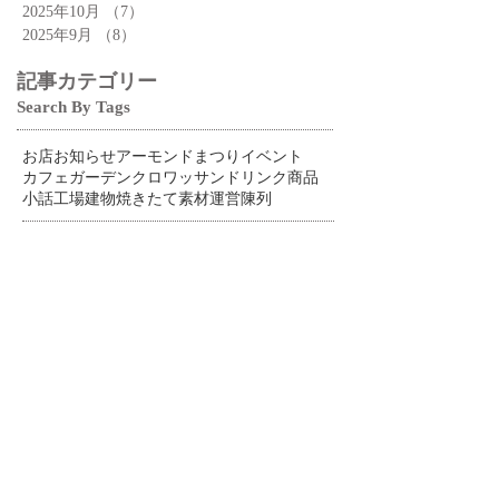
2025年10月
（7）
7件の記事
2025年9月
（8）
8件の記事
記事カテゴリー
Search By Tags
お店
お知らせ
アーモンドまつり
イベント
カフェ
ガーデン
クロワッサン
ドリンク
商品
小話
工場
建物
焼きたて
素材
運営
陳列