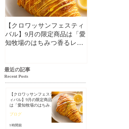
【クロワッサンフェスティ
【クロワッサ
バル】9月の限定商品は「愛
バル】9月の
知牧場のはちみつ香るレモ
知牧場のはち
ンクロワッサン」🥐🍋
ンクロワッサン
最近の記事
Recent Posts
【クロワッサンフェステ
ィバル】9月の限定商品
は「愛知牧場のはちみつ
香るレモンクロワッサ
ブログ
ン」🥐🍋
1 時間前