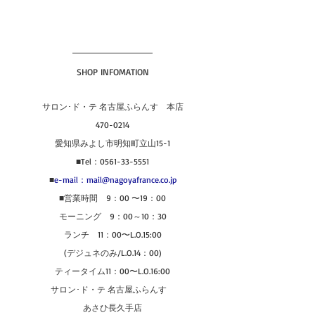
SHOP INFOMATION
サロン･ド・テ 名古屋ふらんす　本店
470-0214
愛知県みよし市明知町立山15-1
■Tel：0561-33-5551
■
e-mail：mail@nagoyafrance.co.jp
■営業時間　9：00 〜19：00
モーニング　9：00～10：30
ランチ　11：00〜L.O.15:00
(デジュネのみ/L.O.14：00)
ティータイム11：00〜L.O.16:00
サロン･ド・テ 名古屋ふらんす　
あさひ長久手店