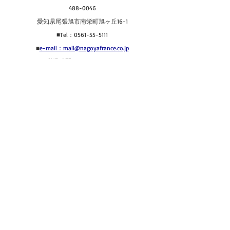
488-0046
愛知県尾張旭市南栄町旭ヶ丘16-1
■Tel：0561-55-5111
■
e-mail：mail@nagoyafrance.co.jp
■営業時間　9：00 〜18：00
■イートイン　9：00 〜16：00 (LO15：00)
ブログ
コメント