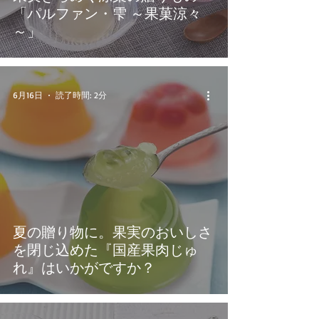
「パルファン・雫 ～果菓涼々
～」
6月16日
読了時間: 2分
夏の贈り物に。果実のおいしさ
を閉じ込めた『国産果肉じゅ
れ』はいかがですか？