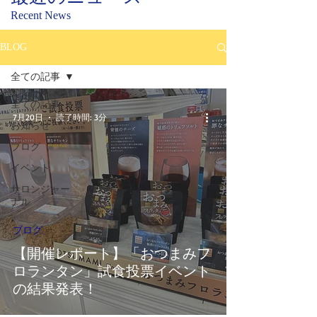
Recent News
BLOG
全ての記事
全ての記事
7月20日
読了時間: 3分
お知らせ
ブログ
イベント
サロンジャー
ナル
ブログ
【開催レポート】「おつまみフ
ロランタン」試食投票イベント
の結果発表！