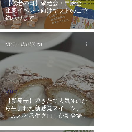
【敬老の日】敬老会・自治会・
企業イベント向けギフトのご予
約承ります
7月3日
読了時間: 2分
ブログ
【新発売】焼きたて人気No.1か
ら生まれた新感覚スイーツ。
「ふわとろ生クロ」が新登場！