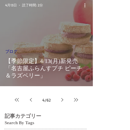
4月13日
読了時間: 2分
ブログ
【季節限定】4/13(月)新発売
「名古屋ふらんすプチ ピーチ
＆ラズベリー」
4
/
62
記事カテゴリー
Search By Tags