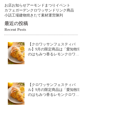
お店
お知らせ
アーモンドまつり
イベント
カフェ
ガーデン
クロワッサン
ドリンク
商品
小話
工場
建物
焼きたて
素材
運営
陳列
最近の投稿
Recent Posts
【クロワッサンフェスティバ
ル】9月の限定商品は「愛知牧場
のはちみつ香るレモンクロワッ
サン」🥐🍋
【クロワッサンフェスティバ
ル】9月の限定商品は「愛知牧場
のはちみつ香るレモンクロワッ
サン」🥐