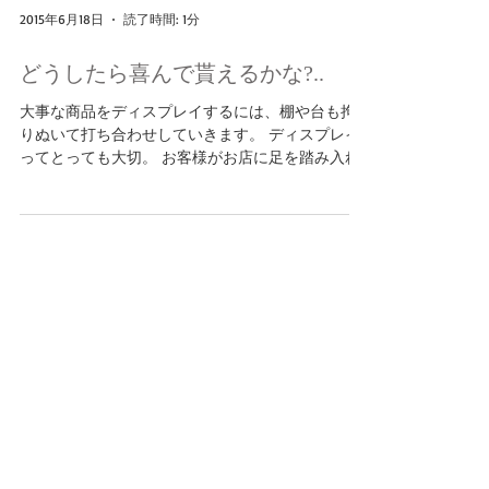
2015年6月18日
読了時間: 1分
どうしたら喜んで貰えるかな?..
大事な商品をディスプレイするには、棚や台も拘
りぬいて打ち合わせしていきます。 ディスプレイ
ってとっても大切。 お客様がお店に足を踏み入れ
た瞬間、目に飛び込む商品がより魅力的に見える
には? ワクワク、して手に取って頂くには? また来
たいって思って頂くには?...