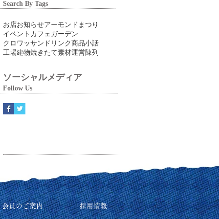
Search By Tags
お店
お知らせ
アーモンドまつり
イベント
カフェ
ガーデン
クロワッサン
ドリンク
商品
小話
工場
建物
焼きたて
素材
運営
陳列
ソーシャルメディア
Follow Us
リ会員のご案内
採用情報