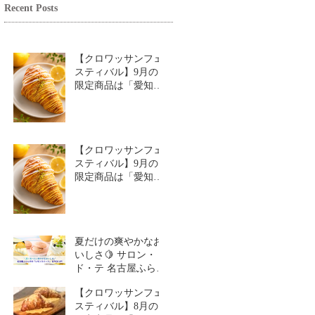
Recent Posts
【クロワッサンフェ
スティバル】9月の
限定商品は「愛知牧
場のはちみつ香るレ
モンクロワッサン」
🥐🍋
【クロワッサンフェ
スティバル】9月の
限定商品は「愛知牧
場のはちみつ香るレ
モンクロワッサン」
🥐
夏だけの爽やかなお
いしさ🍋 サロン・
ド・テ 名古屋ふらん
す「レモンスイーツ
【クロワッサンフェ
特集」
スティバル】8月の