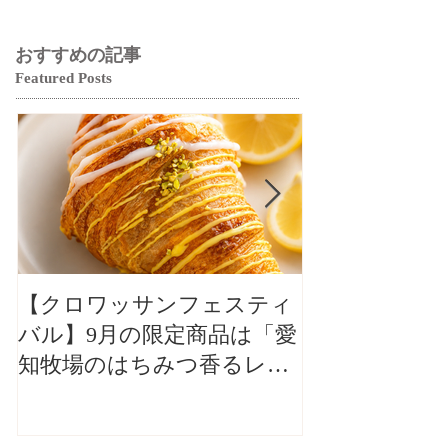
おすすめの記事
Featured Posts
【クロワッサンフェスティ
【クロワッサ
バル】9月の限定商品は「愛
バル】9月の
知牧場のはちみつ香るレモ
知牧場のはち
ンクロワッサン」🥐🍋
ンクロワッサン