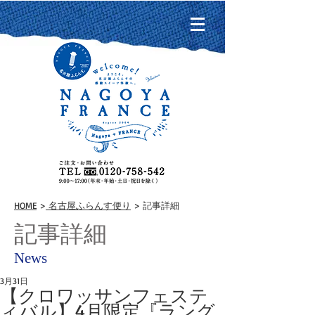
HOME
>
名古屋ふらんす便り
> 記事詳細
記事詳細
News
3月31日
【クロワッサンフェステ
ィバル】4月限定『ラング