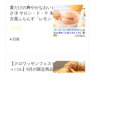
夏だけの爽やかなおいし
さ🍋 サロン・ド・テ 名
古屋ふらんす「レモンス
イーツ特集」
ブログ
4 日前
【クロワッサンフェステ
ィバル】8月の限定商品
は「パリパリチーズクロ
ワッサン」🥐
ブログ
4 日前
バックナンバー
Archive