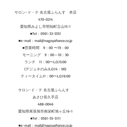
サロン･ド・テ 名古屋ふらんす　本店
470-0214
愛知県みよし市明知町立山15-1
■Tel：0561-33-5551
■e-mail：mail@nagoyafrance.co.jp
■営業時間　9：00 〜19：00
モーニング　9：00～10：30
ランチ　11：00〜L.O.15:00
(デジュネのみ/L.O.14：00)
ティータイム11：00〜L.O.16:00
サロン･ド・テ 名古屋ふらんす　
あさひ長久手店
488-0046
愛知県尾張旭市南栄町旭ヶ丘16-1
■Tel：0561-55-5111
■e-mail：mail@nagoyafrance.co.jp