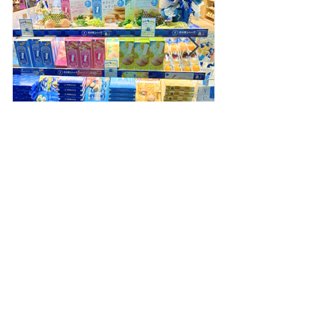
セントレアおみやげ館に
【大切なお知
「名古屋ふらんす」の期間
本店カフェ毎
限定特設コーナーが登場！
ご案内（2026
最近の記事
Recent Posts
セントレアおみやげ館に
「名古屋ふらんす」の期