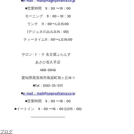
■
e-mail：mail@nagoyafrance.co.jp
■営業時間　9：00 〜19：00
モーニング　9：00～10：30
ランチ　11：00〜L.O.15:00
(デジュネのみ/L.O.14：00)
ティータイム11：00〜L.O.16:00
サロン･ド・テ 名古屋ふらんす　
あさひ長久手店
488-0046
愛知県尾張旭市南栄町旭ヶ丘16-1
■Tel：0561-55-5111
■
e-mail：mail@nagoyafrance.co.jp
■営業時間　9：00 〜18：00
■イートイン　9：00 〜16：00 (LO15：00)
ブログ