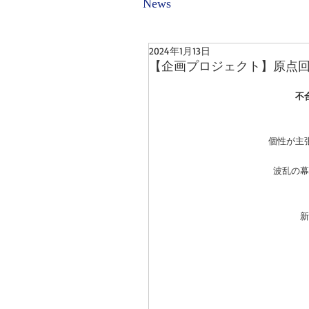
News
2024年1月13日
【企画プロジェクト】原点
不
個性が主
波乱の幕
新