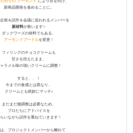
だわりの"アーモンド"
により目を向け、
新商品開発を進めることに。
企画＆試作＆会議に追われるメンバーを
新材料
が救います✨
ダックワーズの材料でもある、
アーモンドプードル
を変更！
フィリングのチョコクリームも
甘さを控えたまま、
ャラメル味の強いクリームに調整！
すると、、！
今までの食感とは異なり、
クリームとも絶妙にマッチ♪
まだまだ微調整は必要なため、
プロたちにアドバイスを
らいながら試作を重ねていきます！
は、プロジェクトメンバーから離れて