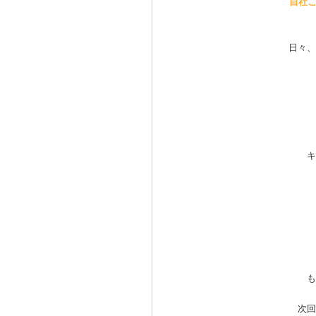
自社こ
日々、
キ
も
次回