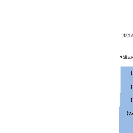
『製造
▼過去
【
【
【
【V