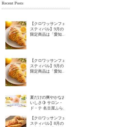
Recent Posts
【クロワッサンフェ
スティバル】9月の
限定商品は「愛知牧
場のはちみつ香るレ
モンクロワッサン」
🥐🍋
【クロワッサンフェ
スティバル】9月の
限定商品は「愛知牧
場のはちみつ香るレ
モンクロワッサン」
🥐
夏だけの爽やかなお
いしさ🍋 サロン・
ド・テ 名古屋ふらん
す「レモンスイーツ
【クロワッサンフェ
特集」
スティバル】8月の