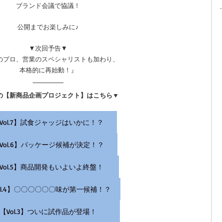
ブランド会議で協議！
公開までお楽しみに♪
▼次回予告▼
のプロ、営業のスペシャリストも加わり、
本格的に再始動！』
の【新商品企画プロジェクト】はこちら▼
Vol.7】試食ジャッジはいかに！？
Vol.6】パッケージ候補が決定！？
Vol.5】商品開発もいよいよ終盤！
ol.4】〇〇〇〇〇〇味が第一候補！？
【Vol.3】ついに試作品が登場！