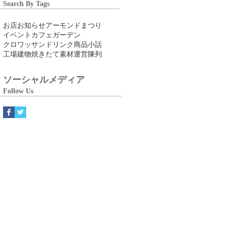
Search By Tags
お店
お知らせ
アーモンドまつり
イベント
カフェ
ガーデン
クロワッサン
ドリンク
商品
小話
工場
建物
焼きたて
素材
運営
陳列
ソーシャルメディア
Follow Us