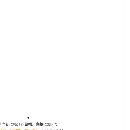
▼
足当初に掲げた
目標、意義
に加えて、