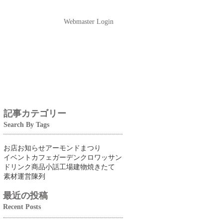
Webmaster Login
記事カテゴリー
Search By Tags
お店
お知らせ
アーモンドまつり
イベント
カフェ
ガーデン
クロワッサン
ドリンク
商品
小話
工場
建物
焼きたて
素材
運営
陳列
最近の投稿
Recent Posts