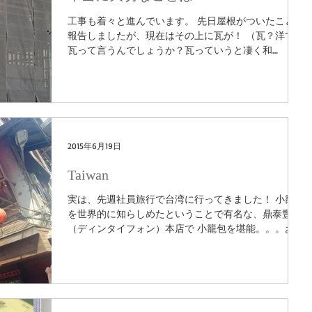
工事も着々と進んでいます。 先日屋根がついたことを
報告しましたが、現在はその上に瓦が！ （瓦？洋でも
瓦って言うんでしょうか？瓦っていうと凄く和
風、、、） 色はなかなか珍しい、青と白の二色使い！
だんだんお店のイメージが湧くようになってきまし
た。...
2015年6月19日
Taiwan
実は、先週社員旅行で台湾に行ってきました！ 小籠包
を世界的に知らしめたということで有名な、鼎泰豐
（ディンタイフォン）本店で 小籠包を堪能。。。おい
しかった。。。 小籠包を作る厨房はガラス貼りになっ
ており、ものすごいスピードで小籠包を包んでいる光
景は見てて飽きません。...