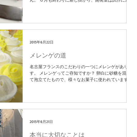
れて毎日大忙しです。 今日もデザートメニューを試作
する甘ーい香りに交じって、なんだか爽やかで酸っぱ
い香りが漂ってきました。...
2015年6月22日
メレンゲの道
名古屋フランスのこだわりの一つにメレンゲがありま
す。 メレンゲってご存知ですか？ 卵白に砂糖を混ぜ
て泡立てたもので、様々なお菓子に使われています。
メレンゲをのものを焼き上げたメレンゲ菓子、アーモ
ンドを混ぜ込みダックワーズにしたり、...
2015年6月21日
本当に大切なことは