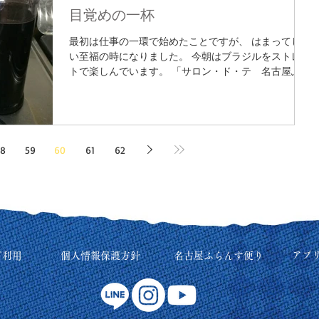
目覚めの一杯
最初は仕事の一環で始めたことですが、 はまってしま
い至福の時になりました。 今朝はブラジルをストレー
トで楽しんでいます。 「サロン・ド・テ 名古屋ふら
んす」では、 オリジナルブレンドから プレミアムコ
ーヒーまで用意して 皆様をお迎えする予定です。
8
59
60
61
62
アプ
ご利用
個人情報保護方針
名古屋ふらんす便り