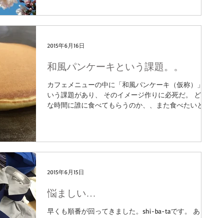
ね。...
2015年6月16日
和風パンケーキという課題。。
カフェメニューの中に「和風パンケーキ（仮称）」と
いう課題があり、 そのイメージ作りに必死だ。 どん
な時間に誰に食べてもらうのか、、また食べたいと感
じていただけるにはどうしたらいいのか、、やること
が山ほどある。 パンケーキ市場は既に飽和状態とも言
えるほど盛り上がりを見せた。我...
2015年6月15日
悩ましい…
早くも順番が回ってきました。shi-ba-taです。 あと3