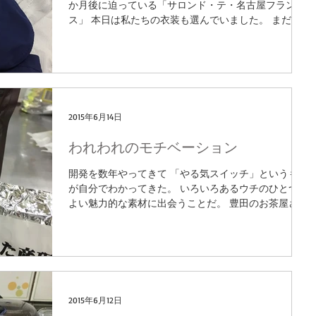
か月後に迫っている「サロンド・テ・名古屋フラン
ス」 本日は私たちの衣装も選んでいました。 まだす
ぐには決まらないけれど衣装を見つめるとあれも良
い、これも良いと 想像が膨らみます。...
2015年6月14日
われわれのモチベーション
開発を数年やってきて 「やる気スイッチ」というもの
が自分でわかってきた。 いろいろあるウチのひとつに
よい魅力的な素材に出会うことだ。 豊田のお茶屋さん
の 碧園お茶の純平様 上司の紹介で問い合せたとこ
ろ・・その日にいきなりの 来社でびっくり。...
2015年6月12日