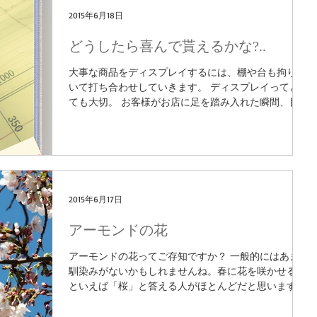
2015年6月18日
どうしたら喜んで貰えるかな?..
大事な商品をディスプレイするには、棚や台も拘りぬ
いて打ち合わせしていきます。 ディスプレイってとっ
ても大切。 お客様がお店に足を踏み入れた瞬間、目に
飛び込む商品がより魅力的に見えるには? ワクワク、
して手に取って頂くには? また来たいって思って頂く
には?...
2015年6月17日
アーモンドの花
アーモンドの花ってご存知ですか？ 一般的にはあまり
馴染みがないかもしれませんね。春に花を咲かせる木
といえば「桜」と答える人がほとんどだと思います。
アーモンドの木は、桜より少し早い早春にきれいな花
を咲かせるんです！ 見た目は桜とよく似てますよ