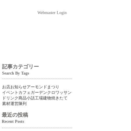
Webmaster Login
記事カテゴリー
Search By Tags
お店
お知らせ
アーモンドまつり
イベント
カフェ
ガーデン
クロワッサン
ドリンク
商品
小話
工場
建物
焼きたて
素材
運営
陳列
最近の投稿
Recent Posts