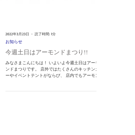
2022年3月23日
読了時間: 1分
お知らせ
今週土日はアーモンドまつり!!
みなさまこんにちは！ いよいよ今週土日はアーモ
ンドまつりです。 店外ではたくさんのキッチンカ
ーやイベントテントがならび、 店内でもアーモン
ドまつりを記念した新商品がたくさん。 みなさま
週末はぜひぜひサロン・ド・テ名古屋ふらんすへ
お越しくださいませ！！