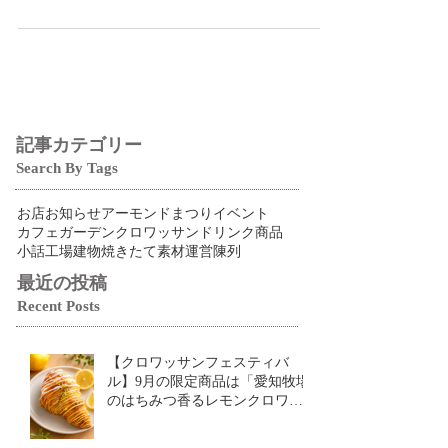
最初は仕事の一環で始めたことですが、 はまって
しまい至福の時になりました。 今朝はブラジルを
ストレートで楽しんでいます。 「サロン・ド・
テ 名古屋ふらんす」では、 オリジナルブレンド
から プレミアムコーヒーまで用意して 皆様をお迎
えする予定です。
記事カテゴリー
Search By Tags
お店
お知らせ
アーモンドまつり
イベント
カフェ
ガーデン
クロワッサン
ドリンク
商品
小話
工場
建物
焼きたて
素材
運営
陳列
最近の投稿
Recent Posts